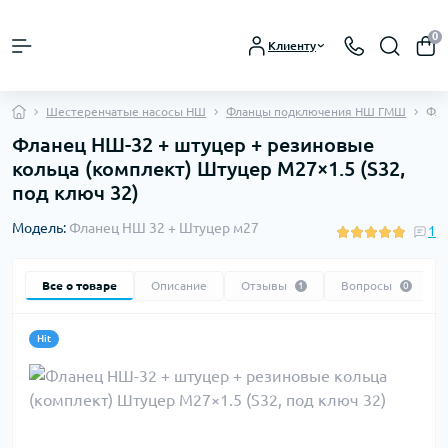
0
Клиенту
Шестеренчатые насосы НШ
Фланцы подключения НШ ГМШ
Фла
Фланец НШ-32 + штуцер + резиновые
кольца (комплект) Штуцер М27×1.5 (S32,
под ключ 32)
Модель:
Фланец НШ 32 + Штуцер м27
1
Все о товаре
Описание
Отзывы
Вопросы
1
0
Hit