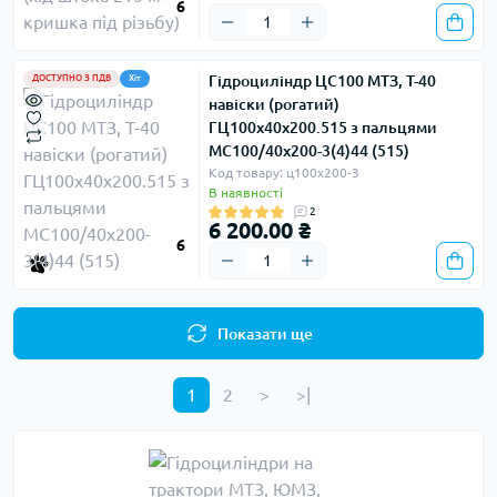
6
Гідроциліндр ЦС100 МТЗ, Т-40
ДОСТУПНО З ПДВ
Хіт
навіски (рогатий)
ГЦ100х40х200.515 з пальцями
МС100/40х200-3(4)44 (515)
Код товару: ц100х200-3
В наявності
2
6 200.00 ₴
6
Показати ще
1
2
>
>|