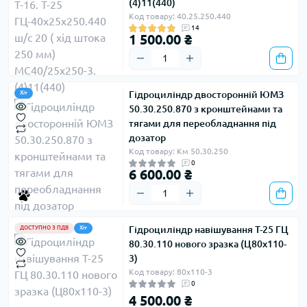
(4)11(440)
Механізм гідроциліндра складається з сукупності
Код товару: 40.25.250.440
металевих деталей:
14
1 500.00 ₴
корпус;
·
передня кришка;
·
Гідроциліндр двосторонній ЮМЗ
Хіт
задня кришка;
·
50.30.250.870 з кронштейнами та
тягами для переобладнання під
вилка;
·
дозатор
Код товару: Км 50.30.250
прокладки;
·
0
6 600.00 ₴
уплотнители.
·
Всі деталі виконані з сталі, а на задній кришці
Гідроциліндр навішування Т-25 ГЦ
ДОСТУПНО З ПДВ
Хіт
розміщена вилка і кронштейн. Запружники — це
80.30.110 нового зразка (Ц80х110-
особливі каблучки, але вони також забезпечують
3)
прокладки, щоб запобігти видавленню дахуок
Код товару: 80х110-3
робочою рідиною. Вилка і шоток з’єднуються між
0
4 500.00 ₴
собою за допомогою зварювання. Дахки