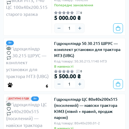
Попереднє замовлення
0
5 000.00 ₴
Гідроциліндр 50.30.215 ШРУС —
Хіт
комплект установки для трактора
МТЗ (UBG)
Код товару: 50.30.215.1140 МТЗ
В наявності
0
5 500.00 ₴
6
Гідроциліндр ЦС 80х40х200х515
ДОСТУПНО З ПДВ
Хіт
(посилений) — навіски трактора
ЮМЗ (лівий + правий, продаж
парою)
Код товару: 80х40х200.01-2
В наявності