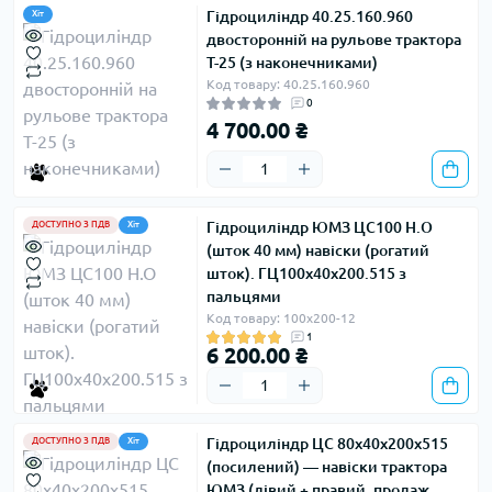
недостатньо в'язкість. Також ми не повинні
Гідроциліндр 40.25.160.960
Хіт
піддавати агрегат потрапляння чужорідних тіл, ми
двосторонній на рульове трактора
поставляємо тільки гойдас
Ствинні навіси, які
Т-25 (з наконечниками)
пройшли випробування на міцність.
Код товару: 40.25.160.960
0
4 700.00 ₴
Гідроциліндр ЮМЗ ЦС100 Н.О
ДОСТУПНО З ПДВ
Хіт
(шток 40 мм) навіски (рогатий
шток). ГЦ100х40х200.515 з
пальцями
Код товару: 100х200-12
1
6 200.00 ₴
Гідроциліндр ЦС 80х40х200х515
ДОСТУПНО З ПДВ
Хіт
(посилений) — навіски трактора
ЮМЗ (лівий + правий, продаж