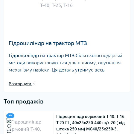
Гідроциліндр на трактор МТЗ
Гідроциліндр на трактор МТЗ
Сільськогосподарські
методи використовуються для підйому, опускання
механізму навіски. Ця деталь утримує весь
механізм роботи трактора, тому вона є головною
частиною підйомної системи. Пропонуємо
Розгорнути
Гідроциліндр задньої навіси МТЗ 82
, Включи
гідроциліндр двобічного на МТЗ,
Чудової якості.
Топ продажів
Наші ціни приємно здивують будь-кого і у нас
працює система знижок.
Гідроциліндр кермовий Т-40. Т-16.
Хіт
Т-25 ГЦ-40х25х250.440 ш/с 20 ( хід
Гігантський механізм
штока 250 мм) МС40/25х250-3.