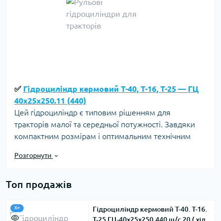
✅
Гідроциліндр кермовий Т-40, Т-16, Т-25 — ГЦ
40х25х250.11 (440)
Цей гідроциліндр є типовим рішенням для
тракторів малої та середньої потужності. Завдяки
компактним розмірам і оптимальним технічним
характеристикам, він забезпечує ефективну роботу
Розгорнути
керма навіть при підвищених навантаженнях.
Характеристики:
Топ продажів
Діаметр поршня: 40 мм
Гідроциліндр кермовий Т-40. Т-16.
Хіт
Діаметр штока: 25 мм
Т-25 ГЦ-40х25х250.440 ш/с 20 ( хід