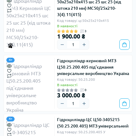
50х25х210х415 шс 25 шс 25 (хід
штока 210 мм) МС50/25х210-
3(4).11(415)
Код товару: цс50х25х210х415
В наявності
3
1 900.00 ₴
Гідроциліндр кермовий МТЗ
Хіт
Ц50.25.200.405 під'єднання
універсальне виробництво Україна
Код товару: 50.25.200
В наявності
0
3 000.00 ₴
Гідроциліндр ЦС Ц50-3405215
Хіт
(50.25.200.405) МТЗ універсальний
Код товару: 50.25.200.405 У