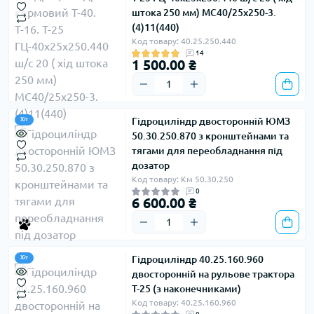
Хід штока: 250 мм
штока 250 мм) МС40/25х250-3.
Тип кріплення: Вухо – Вухо
(4)11(440)
Робочий тиск: до 16 МПа
Код товару: 40.25.250.440
14
1 500.00 ₴
Переваги:
Надійна робота навіть на зношеній техніці
Простий монтаж
Гідроциліндр двосторонній ЮМЗ
Хіт
Можливість обслуговування без демонтажу
50.30.250.870 з кронштейнами та
трактора
тягами для переобладнання під
дозатор
Код товару: Км 50.30.250
✅
Гідроциліндр кермовий МТЗ — ГЦ
0
50х25х200.11 (405)
6 600.00 ₴
Найпоширеніша модель для тракторів МТЗ 80, 82,
892, 920. Забезпечує стабільну роботу рульового
управління, мінімізуючи навантаження на
Гідроциліндр 40.25.160.960
Хіт
оператора та полегшуючи керування технікою на
двосторонній на рульове трактора
різних поверхнях.
Т-25 (з наконечниками)
Код товару: 40.25.160.960
Технічні дані: