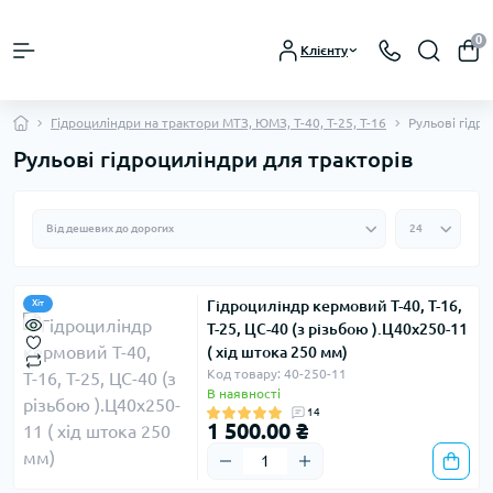
0
Клієнту
Гідроциліндри на трактори МТЗ, ЮМЗ, Т-40, Т-25, Т-16
Рульові гідр
Рульові гідроциліндри для тракторів
Гідроциліндр кермовий Т-40, Т-16,
Хіт
Т-25, ЦС-40 (з різьбою ).Ц40х250-11
( хід штока 250 мм)
Код товару: 40-250-11
В наявності
14
1 500.00 ₴