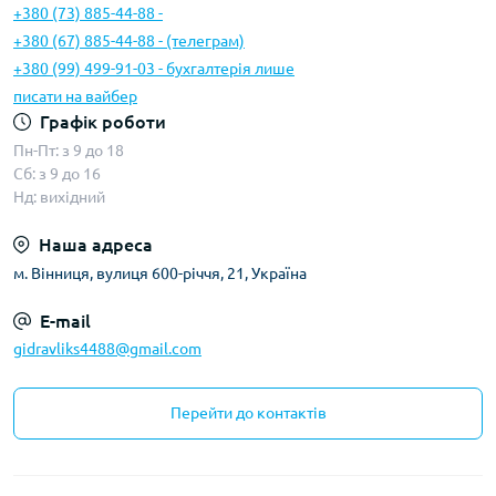
Діаметр гільзи: 63 мм
+380 (73) 885-44-88 -
Хід штока: 290–300 мм
+380 (67) 885-44-88 - (телеграм)
Тип дії: двосторонній
+380 (99) 499-91-03 - бухгалтерія лише
Встановлення: вухо-вухо або індивідуально під
писати на вайбер
переобладнання
Графік роботи
Рекомендований тиск: 16–20 МПа
Пн-Пт: з 9 до 18
Сб: з 9 до 16
Особливості:
Нд: вихідний
Посилена конструкція
Наша адреса
Призначений для роботи у важких умовах
м. Вінниця, вулиця 600-річчя, 21, Україна
Довговічні ущільнення
E-mail
✅
Гідроциліндр кермовий двосторонній з
gidravliks4488@gmail.com
шрусами (універсальний)
Ідеальний варіант для переобладнання старих
Перейти до контактів
тракторів Т-40, Т-25, ЮМЗ, МТЗ, які потребують
сучасного рульового підсилювача. Оснащений
шарнірно-шариковими вузлами (ШРУСами), що