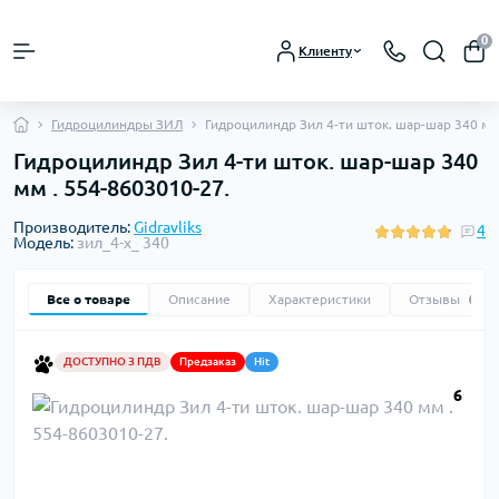
0
Клиенту
Гидроцилиндры ЗИЛ
Гидроцилиндр Зил 4-ти шток. шар-шар 340 мм
Гидроцилиндр Зил 4-ти шток. шар-шар 340
мм . 554-8603010-27.
Производитель:
Gidravliks
4
Модель:
зил_4-х_ 340
Все о товаре
Описание
Характеристики
Отзывы
4
ДОСТУПНО З ПДВ
Предзаказ
Hit
6