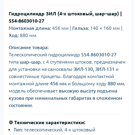
Гидроцилиндр ЗИЛ (4-х штоковый, шар–шар) |
554-8603010-27
Монтажная длина:
456 мм |
Гильза:
140 × 160 мм |
Ход:
880 мм
Описание товара:
Телескопический гидроцилиндр
554-8603010-27
типа
шар–шар
, с 4 ступенями штоков, предназначен
для установки на самосвалы
ЗИЛ-130, ЗИЛ-131
и
совместимые прицепы. Благодаря компактной
монтажной длине
456 мм
и большому ходу
880 мм
,
модель обеспечивает
высокую высоту подъема
кузова при минимальных габаритах в сложенном
состоянии
.
⚙️ Технические характеристики:
Тип:
телескопический, 4-х штоковый