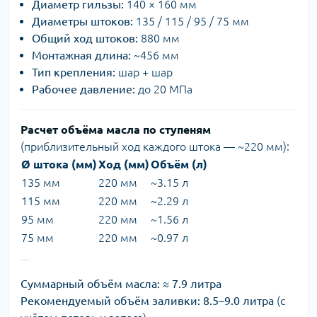
Диаметр гильзы:
140 × 160 мм
Диаметры штоков:
135 / 115 / 95 / 75 мм
Общий ход штоков:
880 мм
Монтажная длина:
~456 мм
Тип крепления:
шар + шар
Рабочее давление:
до 20 МПа
Расчет объёма масла по ступеням
(приблизительный ход каждого штока — ~220 мм):
Ø штока (мм)
Ход (мм)
Объём (л)
135 мм
220 мм
~3.15 л
115 мм
220 мм
~2.29 л
95 мм
220 мм
~1.56 л
75 мм
220 мм
~0.97 л
Суммарный объём масла:
≈
7.9 литра
Рекомендуемый объём заливки:
8.5–9.0 литра
(с