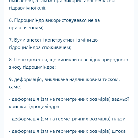
окислення, а також при використанні неякісної
гідравлічної олії;
6. Гідроциліндр використовувався не за
призначенням;
7. Були внесені конструктивні зміни до
гідроциліндра споживачем;
8. Пошкодження, що виникли внаслідок природного
зносу гідроциліндра;
9. деформація, викликана надлишковим тиском,
саме:
- деформація (зміна геометричних розмірів) задньої
кришки гідроциліндра
- деформація (зміна геометричних розмірів) гільзи
- деформація (зміна геометричних розмірів) штока