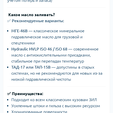
учётом потерь и запаса)
️ Какое масло заливать?
✅
Рекомендуемые варианты:
МГЕ-46В
— классическое минеральное
гидравлическое масло для грузовой и
спецтехники
Hydraulic HVLP ISO 46 / ISO 68
— современное
масло с антиокислительными присадками,
стабильное при перепадах температур
ТАД-17 или ТАП-15В
— допустимы в старых
системах, но не рекомендуются для новых из-за
низкой гидравлической чистоты
✅ Преимущества:
Подходит ко всем классическим кузовам ЗИЛ
Усиленные штоки и гильза с высоким ресурсом
Хромированные поверхности